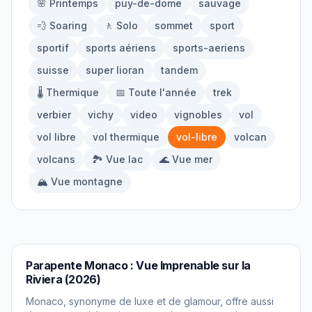
🌸 Printemps
puy-de-dome
sauvage
À propos
💨 Soaring
🚶 Solo
sommet
sport
sportif
sports aériens
sports-aeriens
Contact
suisse
super lioran
tandem
🌡️ Thermique
📅 Toute l'année
trek
verbier
vichy
video
vignobles
vol
vol libre
vol thermique
vol-libre
volcan
volcans
🏞️ Vue lac
🌊 Vue mer
🏔️ Vue montagne
PARAPENTE
Parapente Monaco : Vue Imprenable sur la
Riviera (2026)
Monaco, synonyme de luxe et de glamour, offre aussi