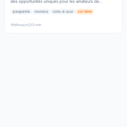
des opportunités uniques pour les amateurs de
sensations fortes. Osez le parapente et découvrez la
parapente
monaco
cote-d-azur
vol-libre
principauté comme vous ne l'avez jamais vue. Un vol
inoubliable au-dessus de la Méditerranée vous attend.
Monaco
13 min