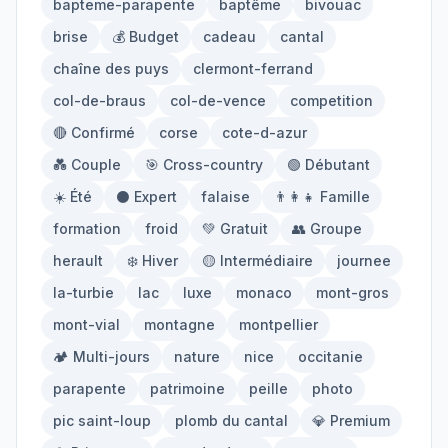
bapteme-parapente
baptême
bivouac
Mont-Blanc
Via Ferrata
brise
💰 Budget
cadeau
cantal
chaîne des puys
clermont-ferrand
Initiation
col-de-braus
col-de-vence
competition
🔴 Confirmé
corse
cote-d-azur
Équipement
💑 Couple
🎯 Cross-country
🟢 Débutant
☀️ Été
⚫ Expert
falaise
👨‍👩‍👧 Famille
Parapente
Randonnée
formation
froid
💚 Gratuit
👥 Groupe
Alpinisme
herault
❄️ Hiver
🟡 Intermédiaire
journee
la-turbie
lac
luxe
monaco
mont-gros
Outils
mont-vial
montagne
montpellier
🏕️ Multi-jours
nature
nice
occitanie
Carte des Spots
Comparateur Prix
parapente
patrimoine
peille
photo
Quiz Parapente
pic saint-loup
plomb du cantal
💎 Premium