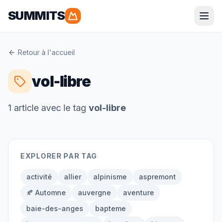
SUMMITS
Parapente
Retour à l'accueil
Alpes
Pyrénées
vol-libre
Corse
Bretagne
1
article
avec le tag
vol-libre
Randonnée
EXPLORER PAR TAG
Alpes
Pyrénées
Grandes Randonnées
activité
allier
alpinisme
aspremont
🍂 Automne
auvergne
aventure
baie-des-anges
bapteme
Alpinisme