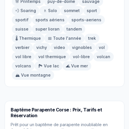
🌸 Printemps
puy-de-dome
sauvage
À propos
💨 Soaring
🚶 Solo
sommet
sport
sportif
sports aériens
sports-aeriens
Contact
suisse
super lioran
tandem
🌡️ Thermique
📅 Toute l'année
trek
verbier
vichy
video
vignobles
vol
vol libre
vol thermique
vol-libre
volcan
volcans
🏞️ Vue lac
🌊 Vue mer
🏔️ Vue montagne
PARAPENTE
Baptême Parapente Corse : Prix, Tarifs et
Réservation
Prêt pour un baptême de parapente inoubliable en