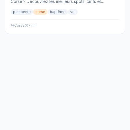
Corse ? Découvrez les meilleurs spots, tarifs et
comment réserver votre vol.
parapente
corse
baptême
vol
Corse
7 min