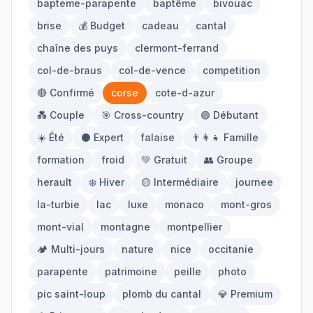
bapteme-parapente
baptême
bivouac
Mont-Blanc
Via Ferrata
brise
💰 Budget
cadeau
cantal
chaîne des puys
clermont-ferrand
Initiation
col-de-braus
col-de-vence
competition
🔴 Confirmé
corse
cote-d-azur
Équipement
💑 Couple
🎯 Cross-country
🟢 Débutant
☀️ Été
⚫ Expert
falaise
👨‍👩‍👧 Famille
Parapente
Randonnée
formation
froid
💚 Gratuit
👥 Groupe
Alpinisme
herault
❄️ Hiver
🟡 Intermédiaire
journee
la-turbie
lac
luxe
monaco
mont-gros
Outils
mont-vial
montagne
montpellier
🏕️ Multi-jours
nature
nice
occitanie
Carte des Spots
Comparateur Prix
parapente
patrimoine
peille
photo
Quiz Parapente
pic saint-loup
plomb du cantal
💎 Premium