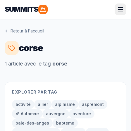
SUMMITS
Parapente
Retour à l'accueil
Alpes
Pyrénées
corse
Corse
Bretagne
1
article
avec le tag
corse
Randonnée
EXPLORER PAR TAG
Alpes
Pyrénées
Grandes Randonnées
activité
allier
alpinisme
aspremont
🍂 Automne
auvergne
aventure
baie-des-anges
bapteme
Alpinisme