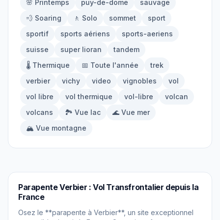
🌸 Printemps
puy-de-dome
sauvage
À propos
💨 Soaring
🚶 Solo
sommet
sport
sportif
sports aériens
sports-aeriens
Contact
suisse
super lioran
tandem
🌡️ Thermique
📅 Toute l'année
trek
verbier
vichy
video
vignobles
vol
vol libre
vol thermique
vol-libre
volcan
volcans
🏞️ Vue lac
🌊 Vue mer
🏔️ Vue montagne
PARAPENTE
Parapente Verbier : Vol Transfrontalier depuis la
France
Osez le **parapente à Verbier**, un site exceptionnel