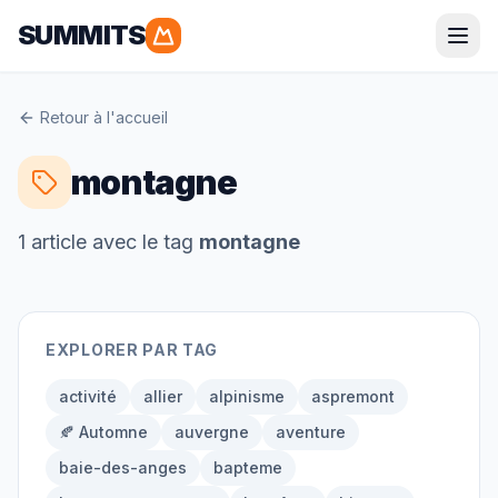
SUMMITS
Parapente
Retour à l'accueil
Alpes
Pyrénées
montagne
Corse
Bretagne
1
article
avec le tag
montagne
Randonnée
EXPLORER PAR TAG
Alpes
Pyrénées
Grandes Randonnées
activité
allier
alpinisme
aspremont
🍂 Automne
auvergne
aventure
baie-des-anges
bapteme
Alpinisme