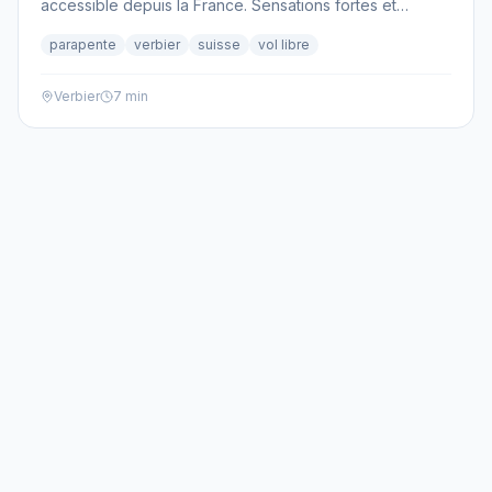
accessible depuis la France. Sensations fortes et
paysages grandioses garantis!
parapente
verbier
suisse
vol libre
Verbier
7 min