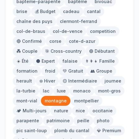
bapteme-parapente
baptême
bivouac
Mont-Blanc
Via Ferrata
brise
💰 Budget
cadeau
cantal
chaîne des puys
clermont-ferrand
Initiation
col-de-braus
col-de-vence
competition
🔴 Confirmé
corse
cote-d-azur
Équipement
💑 Couple
🎯 Cross-country
🟢 Débutant
☀️ Été
⚫ Expert
falaise
👨‍👩‍👧 Famille
Parapente
Randonnée
formation
froid
💚 Gratuit
👥 Groupe
Alpinisme
herault
❄️ Hiver
🟡 Intermédiaire
journee
la-turbie
lac
luxe
monaco
mont-gros
Outils
mont-vial
montagne
montpellier
🏕️ Multi-jours
nature
nice
occitanie
Carte des Spots
Comparateur Prix
parapente
patrimoine
peille
photo
Quiz Parapente
pic saint-loup
plomb du cantal
💎 Premium