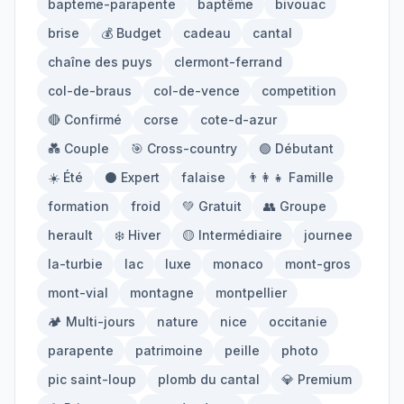
bapteme-parapente
baptême
bivouac
Mont-Blanc
Via Ferrata
brise
💰 Budget
cadeau
cantal
chaîne des puys
clermont-ferrand
Initiation
col-de-braus
col-de-vence
competition
🔴 Confirmé
corse
cote-d-azur
Équipement
💑 Couple
🎯 Cross-country
🟢 Débutant
☀️ Été
⚫ Expert
falaise
👨‍👩‍👧 Famille
Parapente
Randonnée
formation
froid
💚 Gratuit
👥 Groupe
Alpinisme
herault
❄️ Hiver
🟡 Intermédiaire
journee
la-turbie
lac
luxe
monaco
mont-gros
Outils
mont-vial
montagne
montpellier
🏕️ Multi-jours
nature
nice
occitanie
Carte des Spots
Comparateur Prix
parapente
patrimoine
peille
photo
Quiz Parapente
pic saint-loup
plomb du cantal
💎 Premium