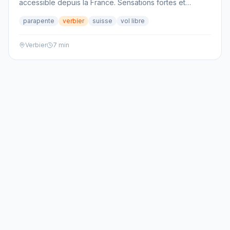
accessible depuis la France. Sensations fortes et
paysages grandioses garantis!
parapente
verbier
suisse
vol libre
Verbier
7 min