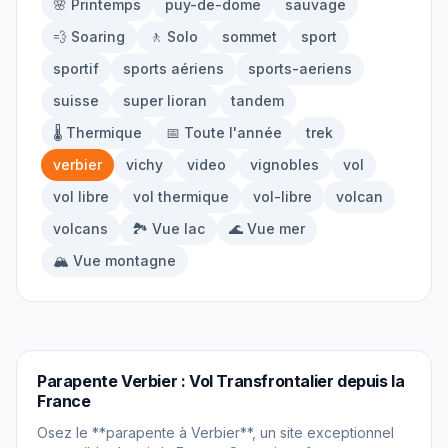
🌸 Printemps
puy-de-dome
sauvage
À propos
💨 Soaring
🚶 Solo
sommet
sport
sportif
sports aériens
sports-aeriens
Contact
suisse
super lioran
tandem
🌡️ Thermique
📅 Toute l'année
trek
verbier
vichy
video
vignobles
vol
vol libre
vol thermique
vol-libre
volcan
volcans
🏞️ Vue lac
🌊 Vue mer
🏔️ Vue montagne
PARAPENTE
Parapente Verbier : Vol Transfrontalier depuis la
France
Osez le **parapente à Verbier**, un site exceptionnel