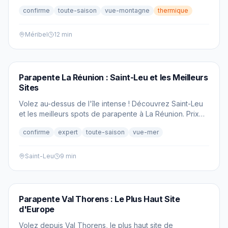
décollage de la Saulire et infos pratiques.
confirme
toute-saison
vue-montagne
thermique
Méribel
12 min
PARAPENTE
Parapente La Réunion : Saint-Leu et les Meilleurs
Sites
Volez au-dessus de l'île intense ! Découvrez Saint-Leu
et les meilleurs spots de parapente à La Réunion. Prix
2026, conseils et guide des sites.
confirme
expert
toute-saison
vue-mer
Saint-Leu
9 min
PARAPENTE
Parapente Val Thorens : Le Plus Haut Site
d'Europe
Volez depuis Val Thorens, le plus haut site de