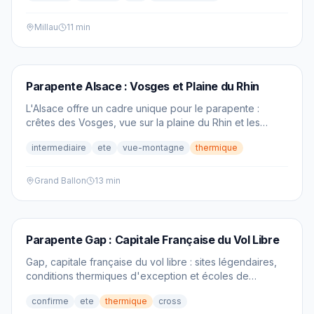
Millau
11 min
PARAPENTE
Parapente Alsace : Vosges et Plaine du Rhin
L'Alsace offre un cadre unique pour le parapente :
crêtes des Vosges, vue sur la plaine du Rhin et les
vignobles. Découvrez les meilleurs spots et écoles de la
intermediaire
ete
vue-montagne
thermique
région.
Grand Ballon
13 min
PARAPENTE
Parapente Gap : Capitale Française du Vol Libre
Gap, capitale française du vol libre : sites légendaires,
conditions thermiques d'exception et écoles de
renommée mondiale. Le guide ultime pour voler dans les
confirme
ete
thermique
cross
Hautes-Alpes.