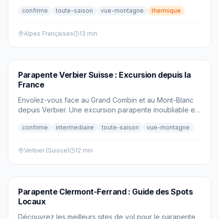
2026 des 15 meilleures stations vous guide vers le vol
confirme
toute-saison
vue-montagne
thermique
parfait.
Alpes Françaises
13 min
PARAPENTE
Parapente Verbier Suisse : Excursion depuis la
France
Envolez-vous face au Grand Combin et au Mont-Blanc
depuis Verbier. Une excursion parapente inoubliable en
Suisse voisine, accessible depuis Chamonix et la Haute-
confirme
intermediaire
toute-saison
vue-montagne
Savoie.
Verbier (Suisse)
12 min
PARAPENTE
Parapente Clermont-Ferrand : Guide des Spots
Locaux
Découvrez les meilleurs sites de vol pour le parapente