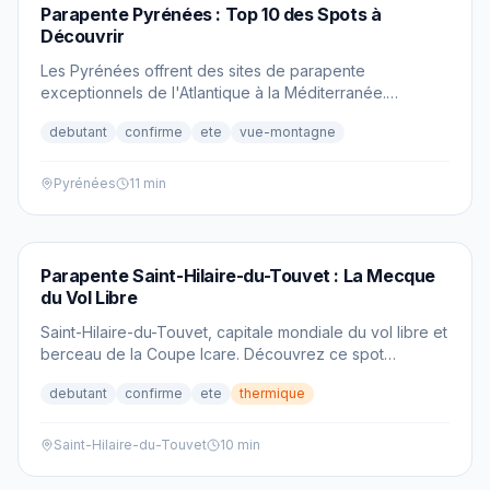
PARAPENTE
Parapente Pyrénées : Top 10 des Spots à
Découvrir
Les Pyrénées offrent des sites de parapente
exceptionnels de l'Atlantique à la Méditerranée.
Découvrez notre sélection des 10 meilleurs spots.
debutant
confirme
ete
vue-montagne
Pyrénées
11 min
PARAPENTE
Parapente Saint-Hilaire-du-Touvet : La Mecque
du Vol Libre
Saint-Hilaire-du-Touvet, capitale mondiale du vol libre et
berceau de la Coupe Icare. Découvrez ce spot
mythique de parapente en Isère.
debutant
confirme
ete
thermique
Saint-Hilaire-du-Touvet
10 min