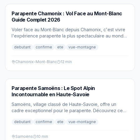
PARAPENTE
Parapente Chamonix : Vol Face au Mont-Blanc
Guide Complet 2026
Voler face au Mont-Blanc depuis Chamonix, c'est vivre
l'expérience parapente la plus spectaculaire au monde.
Découvrez notre guide complet 2026.
debutant
confirme
ete
vue-montagne
Chamonix-Mont-Blanc
12 min
PARAPENTE
Parapente Samoëns : Le Spot Alpin
Incontournable en Haute-Savoie
Samoëns, village classé de Haute-Savoie, offre un
cadre exceptionnel pour le parapente. Découvrez ce
spot alpin méconnu entre Chamonix et Genève.
debutant
confirme
ete
vue-montagne
Samoëns
10 min