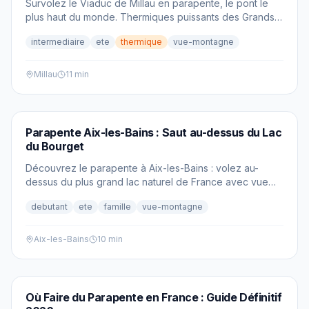
Survolez le Viaduc de Millau en parapente, le pont le
plus haut du monde. Thermiques puissants des Grands
Causses et paysages spectaculaires de l'Aveyron.
intermediaire
ete
thermique
vue-montagne
Millau
11 min
PARAPENTE
Parapente Aix-les-Bains : Saut au-dessus du Lac
du Bourget
Découvrez le parapente à Aix-les-Bains : volez au-
dessus du plus grand lac naturel de France avec vue
sur les Alpes. Tarifs 2026, meilleurs spots et écoles.
debutant
ete
famille
vue-montagne
Aix-les-Bains
10 min
PARAPENTE
Où Faire du Parapente en France : Guide Définitif