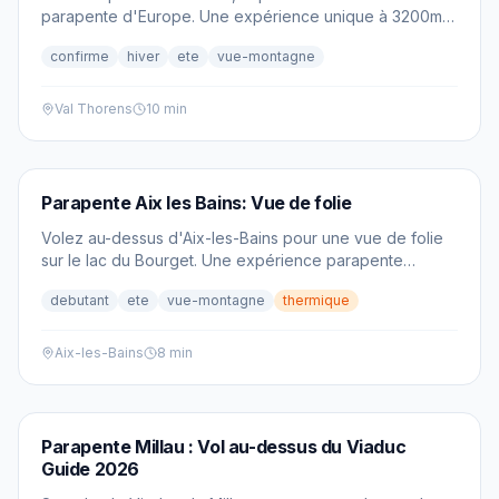
parapente d'Europe. Une expérience unique à 3200m
d'altitude avec vue sur les 3 Vallées et les sommets
confirme
hiver
ete
vue-montagne
alpins.
Val Thorens
10 min
PARAPENTE
Parapente Aix les Bains: Vue de folie
Volez au-dessus d'Aix-les-Bains pour une vue de folie
sur le lac du Bourget. Une expérience parapente
inoubliable entre lac et montagnes en Savoie.
debutant
ete
vue-montagne
thermique
Aix-les-Bains
8 min
PARAPENTE
Parapente Millau : Vol au-dessus du Viaduc
Guide 2026