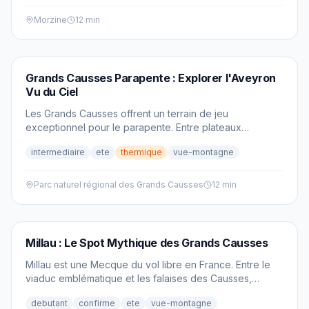
Morzine
12 min
PARAPENTE
Grands Causses Parapente : Explorer l'Aveyron
Vu du Ciel
Les Grands Causses offrent un terrain de jeu
exceptionnel pour le parapente. Entre plateaux
calcaires et gorges profondes, explorez l'Aveyron vu
intermediaire
ete
thermique
vue-montagne
du ciel.
Parc naturel régional des Grands Causses
12 min
PARAPENTE
Millau : Le Spot Mythique des Grands Causses
Millau est une Mecque du vol libre en France. Entre le
viaduc emblématique et les falaises des Causses,
découvrez un terrain de jeu exceptionnel.
debutant
confirme
ete
vue-montagne