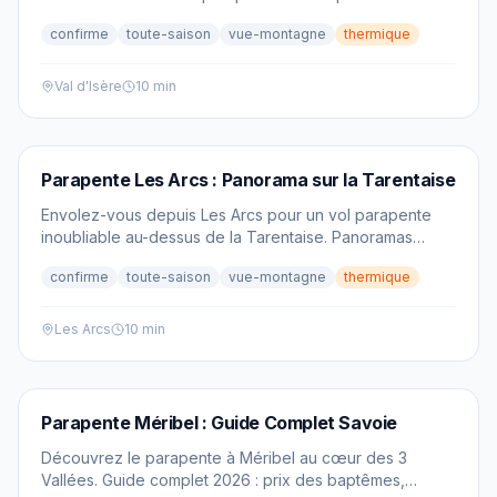
glaciers de la Vanoise et sommets légendaires.
confirme
toute-saison
vue-montagne
thermique
Val d'Isère
10 min
PARAPENTE
Parapente Les Arcs : Panorama sur la Tarentaise
Envolez-vous depuis Les Arcs pour un vol parapente
inoubliable au-dessus de la Tarentaise. Panoramas
exceptionnels sur le Mont-Blanc et les glaciers de la
confirme
toute-saison
vue-montagne
thermique
Vanoise.
Les Arcs
10 min
PARAPENTE
Parapente Méribel : Guide Complet Savoie
Découvrez le parapente à Méribel au cœur des 3
Vallées. Guide complet 2026 : prix des baptêmes,