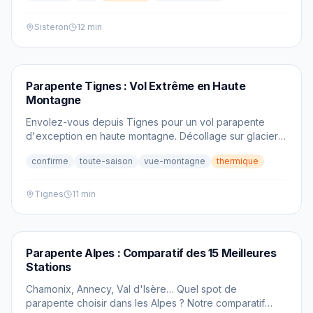
Sisteron
12 min
PARAPENTE
Parapente Tignes : Vol Extrême en Haute
Montagne
Envolez-vous depuis Tignes pour un vol parapente
d'exception en haute montagne. Décollage sur glacier,
panorama sur la Grande Motte et sensations garanties.
confirme
toute-saison
vue-montagne
thermique
Tignes
11 min
PARAPENTE
Parapente Alpes : Comparatif des 15 Meilleures
Stations
Chamonix, Annecy, Val d'Isère… Quel spot de
parapente choisir dans les Alpes ? Notre comparatif