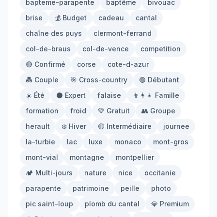
bapteme-parapente
baptême
bivouac
Mont-Blanc
Via Ferrata
brise
💰 Budget
cadeau
cantal
chaîne des puys
clermont-ferrand
Initiation
col-de-braus
col-de-vence
competition
🔴 Confirmé
corse
cote-d-azur
Équipement
💑 Couple
🎯 Cross-country
🟢 Débutant
☀️ Été
⚫ Expert
falaise
👨‍👩‍👧 Famille
Parapente
Randonnée
formation
froid
💚 Gratuit
👥 Groupe
Alpinisme
herault
❄️ Hiver
🟡 Intermédiaire
journee
la-turbie
lac
luxe
monaco
mont-gros
Outils
mont-vial
montagne
montpellier
🏕️ Multi-jours
nature
nice
occitanie
Carte des Spots
Comparateur Prix
parapente
patrimoine
peille
photo
Quiz Parapente
pic saint-loup
plomb du cantal
💎 Premium