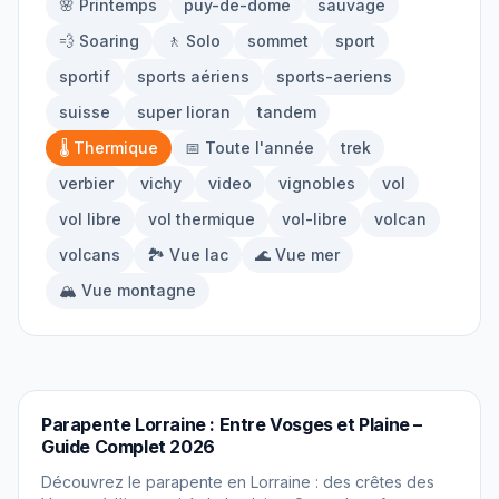
🌸 Printemps
puy-de-dome
sauvage
À propos
💨 Soaring
🚶 Solo
sommet
sport
sportif
sports aériens
sports-aeriens
Contact
suisse
super lioran
tandem
🌡️ Thermique
📅 Toute l'année
trek
verbier
vichy
video
vignobles
vol
vol libre
vol thermique
vol-libre
volcan
volcans
🏞️ Vue lac
🌊 Vue mer
🏔️ Vue montagne
PARAPENTE
Parapente Lorraine : Entre Vosges et Plaine –
Guide Complet 2026
Découvrez le parapente en Lorraine : des crêtes des