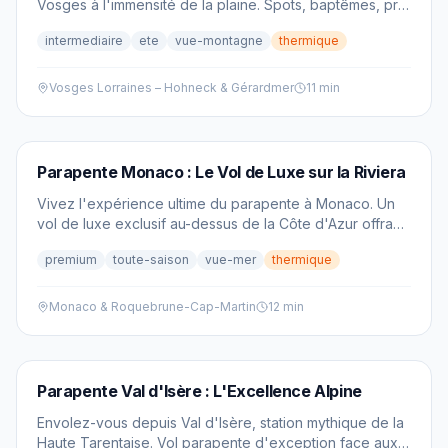
Vosges à l'immensité de la plaine. Spots, baptêmes, prix
2026 et conseils pour voler entre forêts et horizons.
intermediaire
ete
vue-montagne
thermique
Vosges Lorraines – Hohneck & Gérardmer
11 min
PARAPENTE
Parapente Monaco : Le Vol de Luxe sur la Riviera
Vivez l'expérience ultime du parapente à Monaco. Un
vol de luxe exclusif au-dessus de la Côte d'Azur offrant
une vue imprenable sur la mer Méditerranée.
premium
toute-saison
vue-mer
thermique
Monaco & Roquebrune-Cap-Martin
12 min
PARAPENTE
Parapente Val d'Isère : L'Excellence Alpine
Envolez-vous depuis Val d'Isère, station mythique de la
Haute Tarentaise. Vol parapente d'exception face aux