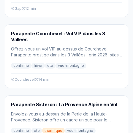
Gap
12 min
PARAPENTE
Parapente Courchevel : Vol VIP dans les 3
Vallées
Offrez-vous un vol VIP au-dessus de Courchevel.
Parapente prestige dans les 3 Vallées : prix 2026, sites
de décollage et expérience premium en Savoie.
confirme
hiver
ete
vue-montagne
Courchevel
14 min
PARAPENTE
Parapente Sisteron : La Provence Alpine en Vol
Envolez-vous au-dessus de la Perle de la Haute-
Provence. Sisteron offre un cadre unique pour le
parapente, entre Alpes et Provence, face à la Citadelle.
confirme
ete
thermique
vue-montagne