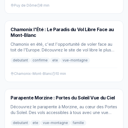
Puy de Dôme
8 min
PARAPENTE
Chamonix l'Été : Le Paradis du Vol Libre Face au
Mont-Blanc
Chamonix en été, c'est l'opportunité de voler face au
toit de l'Europe. Découvrez le site de vol libre le plus
spectaculaire des Alpes françaises.
debutant
confirme
ete
vue-montagne
Chamonix-Mont-Blanc
10 min
PARAPENTE
Parapente Morzine : Portes du Soleil Vue du Ciel
Découvrez le parapente à Morzine, au cœur des Portes
du Soleil. Des vols accessibles à tous avec une vue
imprenable sur le Mont-Blanc et les Dents du Midi.
debutant
ete
vue-montagne
famille