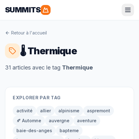
SUMMITS
Parapente
Retour à l'accueil
Alpes
Pyrénées
🌡️ Thermique
Corse
Bretagne
31
article
s
avec le tag
Thermique
Randonnée
EXPLORER PAR TAG
Alpes
Pyrénées
Grandes Randonnées
activité
allier
alpinisme
aspremont
🍂 Automne
auvergne
aventure
baie-des-anges
bapteme
Alpinisme