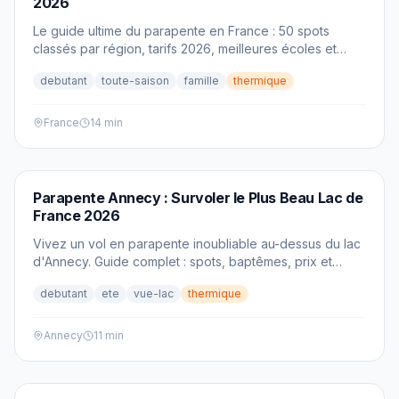
2026
Le guide ultime du parapente en France : 50 spots
classés par région, tarifs 2026, meilleures écoles et
carte interactive pour trouver votre prochain vol.
debutant
toute-saison
famille
thermique
France
14 min
PARAPENTE
Parapente Annecy : Survoler le Plus Beau Lac de
France 2026
Vivez un vol en parapente inoubliable au-dessus du lac
d'Annecy. Guide complet : spots, baptêmes, prix et
conseils pour survoler le plus beau lac de France.
debutant
ete
vue-lac
thermique
Annecy
11 min