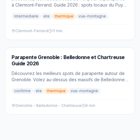
à Clermont-Ferrand. Guide 2026 : spots locaux du Puy
de Dôme, conseils, aérologie et atterrissages.
intermediaire
ete
thermique
vue-montagne
Clermont-Ferrand
11 min
PARAPENTE
Parapente Grenoble : Belledonne et Chartreuse
Guide 2026
Découvrez les meilleurs spots de parapente autour de
Grenoble. Volez au-dessus des massifs de Belledonne
et de la Chartreuse avec notre guide complet 2026.
confirme
ete
thermique
vue-montagne
Grenoble - Belledonne - Chartreuse
9 min