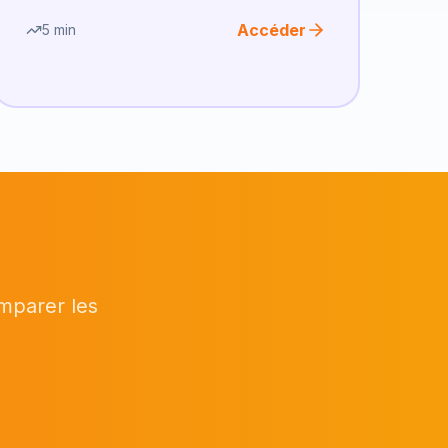
Accéder
5 min
omparer les