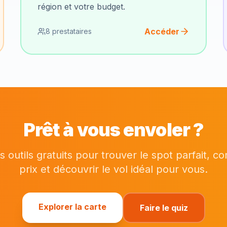
région et votre budget.
Accéder
8 prestataires
Prêt à vous envoler ?
os outils gratuits pour trouver le spot parfait, c
prix et découvrir le vol idéal pour vous.
Explorer la carte
Faire le quiz