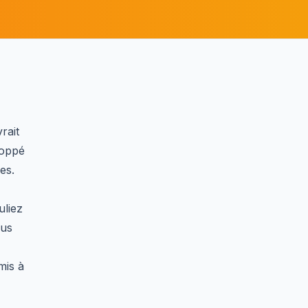
rait
loppé
es.
uliez
ous
mis à