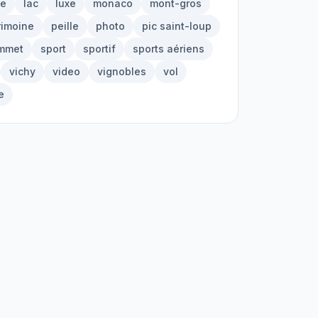
ie
lac
luxe
monaco
mont-gros
rimoine
peille
photo
pic saint-loup
mmet
sport
sportif
sports aériens
vichy
video
vignobles
vol
e