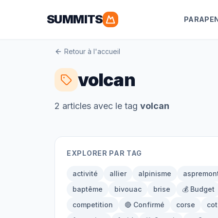
SUMMITS
PARAPE
Retour à l'accueil
volcan
2
article
s
avec le tag
volcan
EXPLORER PAR TAG
activité
allier
alpinisme
aspremon
baptême
bivouac
brise
💰 Budget
competition
🔴 Confirmé
corse
co