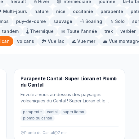
pe
herault
❄️ Hiver
🟡 Intermédiaire
journee
la-turb
️ Multi-jours
nature
nice
occitanie
parapente
pat
emps
puy-de-dome
sauvage
💨 Soaring
🚶 Solo
so
tandem
🌡️ Thermique
📅 Toute l'année
trek
verbier
lcan
volcans
🏞️ Vue lac
🌊 Vue mer
🏔️ Vue montagn
PARAPENTE
Parapente Cantal: Super Lioran et Plomb
du Cantal
Envolez-vous au-dessus des paysages
volcaniques du Cantal ! Super Lioran et le
Plomb du Cantal vous offrent des expériences
parapente
cantal
super lioran
de parapente inoubliables.
plomb du cantal
Plomb du Cantal
7 min