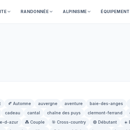
NTE
RANDONNÉE
ALPINISME
ÉQUIPEMENT
t
🍂 Automne
auvergne
aventure
baie-des-anges
cadeau
cantal
chaîne des puys
clermont-ferrand
te-d-azur
💑 Couple
🎯 Cross-country
🟢 Débutant
☀️ 