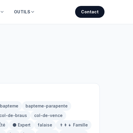
OUTILS
Contact
bapteme
bapteme-parapente
col-de-braus
col-de-vence
Été
⚫ Expert
falaise
👨‍👩‍👧 Famille