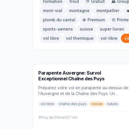
formation
froid
💚 Gratuit
👥 Grou
mont-vial
montagne
montpellier

plomb du cantal
💎 Premium
🌸 Print
sports-aeriens
suisse
super lioran
vol libre
vol thermique
vol-libre
vo
PARAPENTE
Parapente Auvergne: Survol
Exceptionnel Chaîne des Puys
Préparez votre vol en parapente au-dessus de
l'Auvergne et de la Chaîne des Puys. Un
spectacle volcanique unique vous attend.
vol libre
chaîne des puys
volcan
nature
Puy de Dôme
7 min