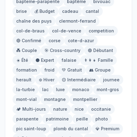
bapteme-parapente
baptême
bivouac
Mont-Blanc
Via Ferrata
brise
💰 Budget
cadeau
cantal
chaîne des puys
clermont-ferrand
Initiation
col-de-braus
col-de-vence
competition
🔴 Confirmé
corse
cote-d-azur
Équipement
💑 Couple
🎯 Cross-country
🟢 Débutant
☀️ Été
⚫ Expert
falaise
👨‍👩‍👧 Famille
Parapente
Randonnée
formation
froid
💚 Gratuit
👥 Groupe
Alpinisme
herault
❄️ Hiver
🟡 Intermédiaire
journee
la-turbie
lac
luxe
monaco
mont-gros
Outils
mont-vial
montagne
montpellier
🏕️ Multi-jours
nature
nice
occitanie
Carte des Spots
Comparateur Prix
parapente
patrimoine
peille
photo
Quiz Parapente
pic saint-loup
plomb du cantal
💎 Premium