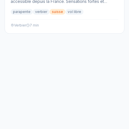
accessible depuis la France. Sensations fortes et
paysages grandioses garantis!
parapente
verbier
suisse
vol libre
Verbier
7 min