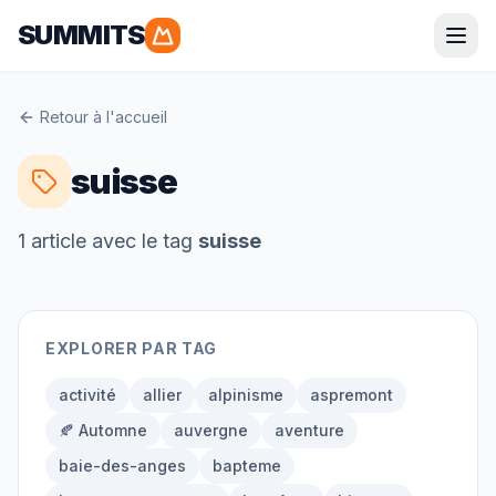
SUMMITS
Parapente
Retour à l'accueil
Alpes
Pyrénées
suisse
Corse
Bretagne
1
article
avec le tag
suisse
Randonnée
EXPLORER PAR TAG
Alpes
Pyrénées
Grandes Randonnées
activité
allier
alpinisme
aspremont
🍂 Automne
auvergne
aventure
baie-des-anges
bapteme
Alpinisme