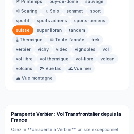
🌸 Printemps
puy-de-dome
sauvage
À propos
💨 Soaring
🚶 Solo
sommet
sport
sportif
sports aériens
sports-aeriens
Contact
suisse
super lioran
tandem
🌡️ Thermique
📅 Toute l'année
trek
verbier
vichy
video
vignobles
vol
vol libre
vol thermique
vol-libre
volcan
volcans
🏞️ Vue lac
🌊 Vue mer
🏔️ Vue montagne
PARAPENTE
Parapente Verbier : Vol Transfrontalier depuis la
France
Osez le **parapente à Verbier**, un site exceptionnel