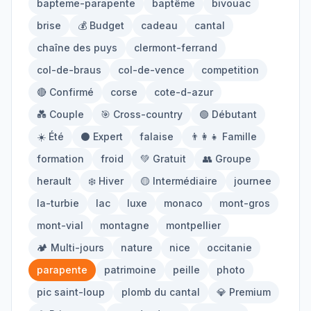
bapteme-parapente
baptême
bivouac
Mont-Blanc
Via Ferrata
brise
💰 Budget
cadeau
cantal
chaîne des puys
clermont-ferrand
Initiation
col-de-braus
col-de-vence
competition
🔴 Confirmé
corse
cote-d-azur
Équipement
💑 Couple
🎯 Cross-country
🟢 Débutant
☀️ Été
⚫ Expert
falaise
👨‍👩‍👧 Famille
Parapente
Randonnée
formation
froid
💚 Gratuit
👥 Groupe
Alpinisme
herault
❄️ Hiver
🟡 Intermédiaire
journee
la-turbie
lac
luxe
monaco
mont-gros
Outils
mont-vial
montagne
montpellier
🏕️ Multi-jours
nature
nice
occitanie
Carte des Spots
Comparateur Prix
parapente
patrimoine
peille
photo
Quiz Parapente
pic saint-loup
plomb du cantal
💎 Premium