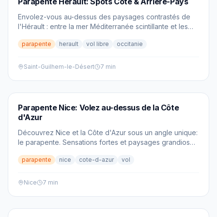
Parapente Hérault: Spots Côte & Arrière-Pays
Envolez-vous au-dessus des paysages contrastés de
l'Hérault : entre la mer Méditerranée scintillante et les
reliefs escarpés des Cévennes, le parapente y offre
parapente
herault
vol libre
occitanie
une expérience inoubliable.
Saint-Guilhem-le-Désert
7 min
PARAPENTE
Parapente Nice: Volez au-dessus de la Côte
d'Azur
Découvrez Nice et la Côte d'Azur sous un angle unique:
le parapente. Sensations fortes et paysages grandioses
garantis!
parapente
nice
cote-d-azur
vol
Nice
7 min