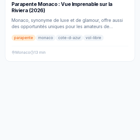
PARAPENTE
Parapente Monaco : Vue Imprenable sur la
Riviera (2026)
Monaco, synonyme de luxe et de glamour, offre aussi
des opportunités uniques pour les amateurs de
sensations fortes. Osez le parapente et découvrez la
parapente
monaco
cote-d-azur
vol-libre
principauté comme vous ne l'avez jamais vue. Un vol
inoubliable au-dessus de la Méditerranée vous attend.
Monaco
13 min