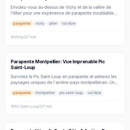
Envolez-vous au-dessus de Vichy et de la vallée de
l'Allier pour une expérience de parapente inoubliable.
Découvrez les meilleurs sites, les conditions idéales et
parapente
vichy
allier
vol libre
les conseils d'experts.
Vichy
7 min
PARAPENTE
Parapente Montpellier: Vue Imprenable Pic
Saint-Loup
Survolez le Pic Saint-Loup en parapente et admirez les
paysages uniques de l'arrière-pays montpelliérain. Une
expérience inoubliable pour tous les niveaux!
parapente
montpellier
pic saint-loup
vol libre
Pic Saint-Loup
7 min
PARAPENTE