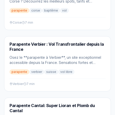
Corse ? Découvrez les meilleurs spots, tarifs et
comment réserver votre vol.
parapente
corse
baptême
vol
Corse
7 min
PARAPENTE
Parapente Verbier : Vol Transfrontalier depuis la
France
Osez le **parapente à Verbier**, un site exceptionnel
accessible depuis la France. Sensations fortes et
paysages grandioses garantis!
parapente
verbier
suisse
vol libre
Verbier
7 min
PARAPENTE
Parapente Cantal: Super Lioran et Plomb du
Cantal