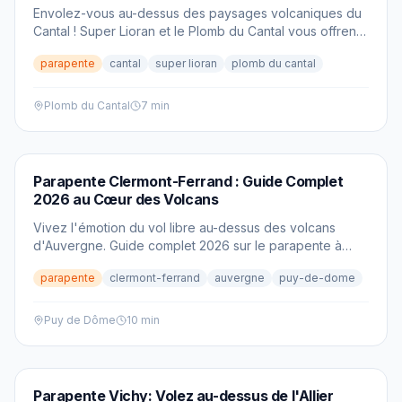
Envolez-vous au-dessus des paysages volcaniques du
Cantal ! Super Lioran et le Plomb du Cantal vous offrent
des expériences de parapente inoubliables.
parapente
cantal
super lioran
plomb du cantal
Plomb du Cantal
7 min
PARAPENTE
Parapente Clermont-Ferrand : Guide Complet
2026 au Cœur des Volcans
Vivez l'émotion du vol libre au-dessus des volcans
d'Auvergne. Guide complet 2026 sur le parapente à
Clermont-Ferrand : spots mythiques, écoles certifiées et
parapente
clermont-ferrand
auvergne
puy-de-dome
panoramas classés à l'UNESCO.
Puy de Dôme
10 min
PARAPENTE
Parapente Vichy: Volez au-dessus de l'Allier