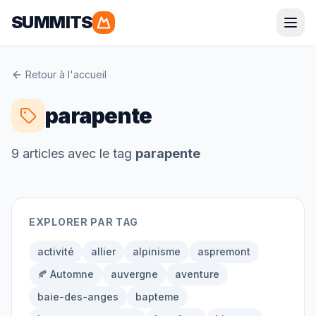
SUMMITS
Parapente
Retour à l'accueil
Alpes
Pyrénées
parapente
Corse
Bretagne
9
article
s
avec le tag
parapente
Randonnée
EXPLORER PAR TAG
Alpes
Pyrénées
Grandes Randonnées
activité
allier
alpinisme
aspremont
🍂 Automne
auvergne
aventure
baie-des-anges
bapteme
Alpinisme