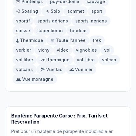
🌸 Printemps
puy-de-dome
sauvage
À propos
💨 Soaring
🚶 Solo
sommet
sport
sportif
sports aériens
sports-aeriens
Contact
suisse
super lioran
tandem
🌡️ Thermique
📅 Toute l'année
trek
verbier
vichy
video
vignobles
vol
vol libre
vol thermique
vol-libre
volcan
volcans
🏞️ Vue lac
🌊 Vue mer
🏔️ Vue montagne
PARAPENTE
Baptême Parapente Corse : Prix, Tarifs et
Réservation
Prêt pour un baptême de parapente inoubliable en