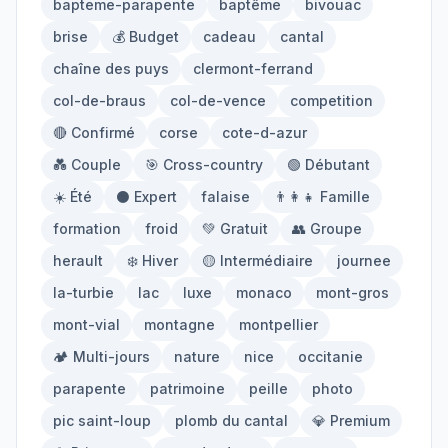
bapteme-parapente
baptême
bivouac
Mont-Blanc
Via Ferrata
brise
💰 Budget
cadeau
cantal
chaîne des puys
clermont-ferrand
Initiation
col-de-braus
col-de-vence
competition
🔴 Confirmé
corse
cote-d-azur
Équipement
💑 Couple
🎯 Cross-country
🟢 Débutant
☀️ Été
⚫ Expert
falaise
👨‍👩‍👧 Famille
Parapente
Randonnée
formation
froid
💚 Gratuit
👥 Groupe
Alpinisme
herault
❄️ Hiver
🟡 Intermédiaire
journee
la-turbie
lac
luxe
monaco
mont-gros
Outils
mont-vial
montagne
montpellier
🏕️ Multi-jours
nature
nice
occitanie
Carte des Spots
Comparateur Prix
parapente
patrimoine
peille
photo
Quiz Parapente
pic saint-loup
plomb du cantal
💎 Premium