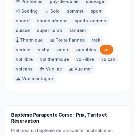
🌸 Printemps
puy-de-dome
sauvage
À propos
💨 Soaring
🚶 Solo
sommet
sport
sportif
sports aériens
sports-aeriens
Contact
suisse
super lioran
tandem
🌡️ Thermique
📅 Toute l'année
trek
verbier
vichy
video
vignobles
vol
vol libre
vol thermique
vol-libre
volcan
volcans
🏞️ Vue lac
🌊 Vue mer
🏔️ Vue montagne
PARAPENTE
Baptême Parapente Corse : Prix, Tarifs et
Réservation
Prêt pour un baptême de parapente inoubliable en