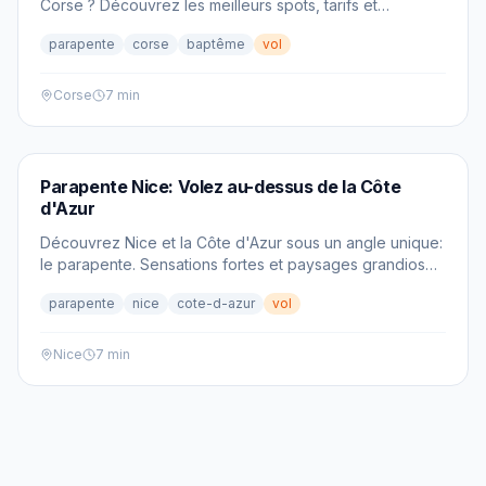
Corse ? Découvrez les meilleurs spots, tarifs et
comment réserver votre vol.
parapente
corse
baptême
vol
Corse
7 min
PARAPENTE
Parapente Nice: Volez au-dessus de la Côte
d'Azur
Découvrez Nice et la Côte d'Azur sous un angle unique:
le parapente. Sensations fortes et paysages grandioses
garantis!
parapente
nice
cote-d-azur
vol
Nice
7 min