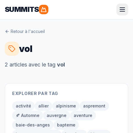
SUMMITS
Parapente
Retour à l'accueil
Alpes
Pyrénées
vol
Corse
Bretagne
2
article
s
avec le tag
vol
Randonnée
EXPLORER PAR TAG
Alpes
Pyrénées
Grandes Randonnées
activité
allier
alpinisme
aspremont
🍂 Automne
auvergne
aventure
baie-des-anges
bapteme
Alpinisme