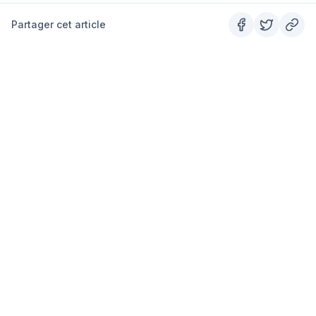
Partager cet article
SUMMITS
Le guide outdoor #1 en France.
PARAPENTE
RANDONNÉE
Tous les spots
Tous les sentiers
Alpes
Grandes Randonnées
Pyrénées
Alpes
Corse
Pyrénées
Bretagne