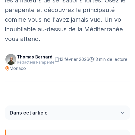
les amateurs de sensations fortes. Osez le
parapente et découvrez la principauté
Mont-Blanc
Via Ferrata
comme vous ne l'avez jamais vue. Un vol
Initiation
inoubliable au-dessus de la Méditerranée
vous attend.
Équipement
Thomas Bernard
12 février 2026
13 min
de lecture
Parapente
Randonnée
Rédacteur Parapente
Monaco
Alpinisme
Outils
Carte des Spots
Comparateur Prix
Dans cet article
Quiz Parapente