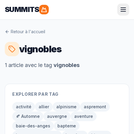
SUMMITS
Parapente
Retour à l'accueil
Alpes
Pyrénées
vignobles
Corse
Bretagne
1
article
avec le tag
vignobles
Randonnée
EXPLORER PAR TAG
Alpes
Pyrénées
Grandes Randonnées
activité
allier
alpinisme
aspremont
🍂 Automne
auvergne
aventure
baie-des-anges
bapteme
Alpinisme