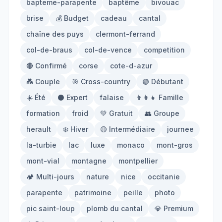
bapteme-parapente
baptême
bivouac
Mont-Blanc
Via Ferrata
brise
💰 Budget
cadeau
cantal
chaîne des puys
clermont-ferrand
Initiation
col-de-braus
col-de-vence
competition
🔴 Confirmé
corse
cote-d-azur
Équipement
💑 Couple
🎯 Cross-country
🟢 Débutant
☀️ Été
⚫ Expert
falaise
👨‍👩‍👧 Famille
Parapente
Randonnée
formation
froid
💚 Gratuit
👥 Groupe
Alpinisme
herault
❄️ Hiver
🟡 Intermédiaire
journee
la-turbie
lac
luxe
monaco
mont-gros
Outils
mont-vial
montagne
montpellier
🏕️ Multi-jours
nature
nice
occitanie
Carte des Spots
Comparateur Prix
parapente
patrimoine
peille
photo
Quiz Parapente
pic saint-loup
plomb du cantal
💎 Premium