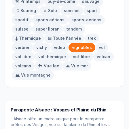
🌸 Printemps
puy-de-dome
sauvage
À propos
💨 Soaring
🚶 Solo
sommet
sport
sportif
sports aériens
sports-aeriens
Contact
suisse
super lioran
tandem
🌡️ Thermique
📅 Toute l'année
trek
verbier
vichy
video
vignobles
vol
vol libre
vol thermique
vol-libre
volcan
volcans
🏞️ Vue lac
🌊 Vue mer
🏔️ Vue montagne
PARAPENTE
Parapente Alsace : Vosges et Plaine du Rhin
L'Alsace offre un cadre unique pour le parapente :
crêtes des Vosges, vue sur la plaine du Rhin et les