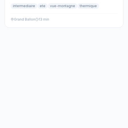
vignobles. Découvrez les meilleurs spots et écoles de la
intermediaire
ete
vue-montagne
thermique
région.
Grand Ballon
13 min