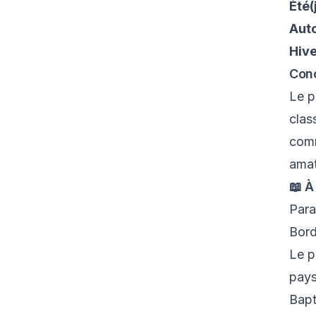
Été(
Aut
Hiv
Conc
Le p
clas
comm
amat
📖 À
Para
Bord
Le p
pays
Bap