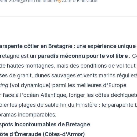
nvier 2026
9 min
de lecture
Côte d'Émeraude
arapente côtier en Bretagne : une expérience unique
retagne est un
paradis méconnu pour le vol libre
. C
de hautes montagnes, mais des conditions de vol tout 
ises de granit, dunes sauvages et vents marins régulier
ing
(vol dynamique) parmi les meilleures d'Europe.
r face à l'océan Atlantique, longer les côtes déchiqu
oler les plages de sable fin du Finistère : le parapente
ramas incomparables.
spots incontournables de Bretagne
ôte d'Émeraude (Côtes-d'Armor)