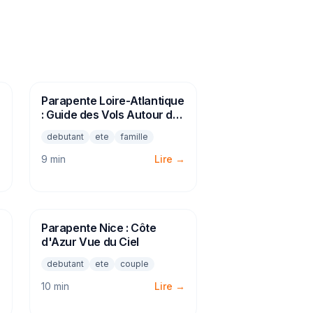
Parapente Loire-Atlantique
PARAPENTE
: Guide des Vols Autour de
Nantes
debutant
ete
famille
9 min
Lire →
→
Parapente Nice : Côte
PARAPENTE
d'Azur Vue du Ciel
debutant
ete
couple
→
10 min
Lire →