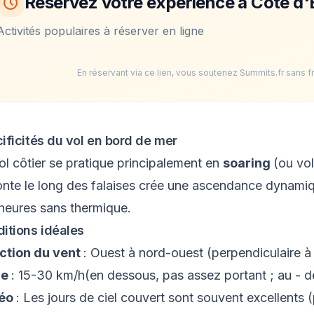
Réservez votre expérience à Côte d
Activités populaires à réserver en ligne
En réservant via ce lien, vous soutenez Summits.fr sans f
ificités du vol en bord de mer
ol côtier se pratique principalement en
soaring
(ou vol
nte le long des falaises crée une ascendance dynami
heures sans thermique.
itions idéales
ction du vent
: Ouest à nord-ouest (perpendiculaire à 
ce
: 15-30 km/h(en dessous, pas assez portant ; au - d
éo
: Les jours de ciel couvert sont souvent excellents