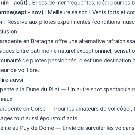
juin - août)
: Brises de mer fréquentes, idéal pour les
omne(sept - nov)
: Meilleure saison ! Vents forts et co
er
: Réservé aux pilotes expérimentés (conditions musc
lusion
arapente en Bretagne offre une alternative rafraîchiss
siques.Entre patrimoine naturel exceptionnnel, sensatio
unauté de pilotes passionnés, c'est une destination 
eur de vol libre.
 lire aussi
pente à la Dune du Pilat
— Un autre spot spectaculaire
eaux.
arapente en Corse
— Pour les amateurs de vol côtier, 
ages tout aussi époustouflants.
tême au Puy de Dôme
— Envie de survoler les volcan