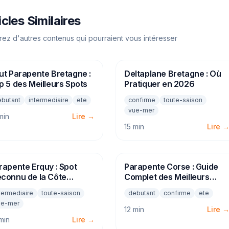
icles Similaires
rez d'autres contenus qui pourraient vous intéresser
ut Parapente Bretagne :
RAPENTE
Deltaplane Bretagne : Où
PARAPENTE
p 5 des Meilleurs Spots
Pratiquer en 2026
ebutant
intermediaire
ete
confirme
toute-saison
vue-mer
min
Lire →
15 min
Lire 
rapente Erquy : Spot
RAPENTE
Parapente Corse : Guide
PARAPENTE
connu de la Côte
Complet des Meilleurs
Émeraude
Spots 2026
termediaire
toute-saison
debutant
confirme
ete
ue-mer
12 min
Lire 
min
Lire →