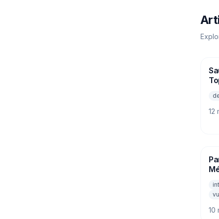
Art
Explo
Sa
PA
To
d
12 
Pa
PA
Mé
d'
in
v
10 