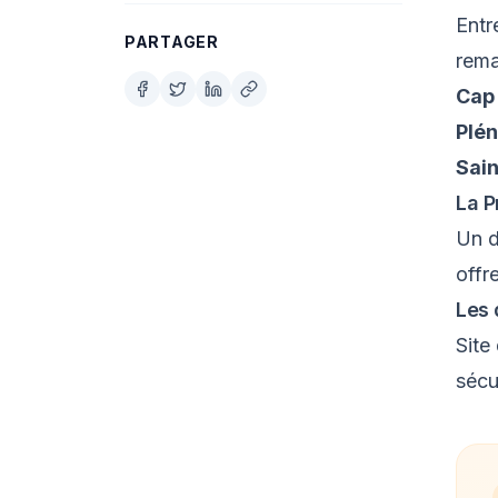
Entr
PARTAGER
rema
Cap
Plén
Sain
La P
Un d
offr
Les 
Site
sécu