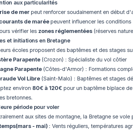
ntion aux particularités
rise de mer
peut renforcer soudainement en début d'
courants de marée
peuvent influencer les conditions 
ours vérifier les
zones réglementées
(réserves naturel
es et initiations en Bretagne
ieurs écoles proposent des baptêmes et des stages sur
stère Parapente
(Crozon) : Spécialiste du vol côtier
tagne Parapente
(Côtes-d'Armor) : Formations compl
raude Vol Libre
(Saint-Malo) : Baptêmes et stages d
ptez environ
80€ à 120€
pour un baptême biplace de
es bretonnes.
leure période pour voler
rairement aux sites de montagne, la Bretagne se vole 
ntemps(mars - mai)
: Vents réguliers, températures ag