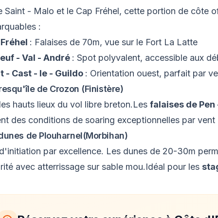
e Saint - Malo et le Cap Fréhel, cette portion de côte of
rquables :
 Fréhel
: Falaises de 70m, vue sur le Fort La Latte
euf - Val - André
: Spot polyvalent, accessible aux d
t - Cast - le - Guildo
: Orientation ouest, parfait par v
resqu'île de Crozon (Finistère)
es hauts lieux du vol libre breton.Les
falaises de Pen 
ent des conditions de soaring exceptionnelles par vent
dunes de Plouharnel(Morbihan)
 d'initiation par excellence. Les dunes de 20-30m per
rité avec atterrissage sur sable mou.Idéal pour les
sta