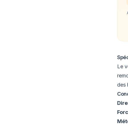
Spéc
Le v
remo
des 
Cond
Dire
For
Mét