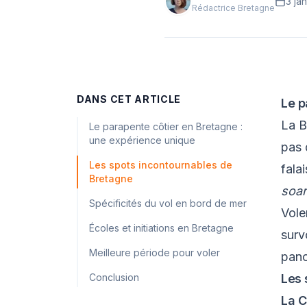
3 ja
Rédactrice Bretagne
DANS CET ARTICLE
Le p
La B
Le parapente côtier en Bretagne :
une expérience unique
pas 
Les spots incontournables de
fala
Bretagne
soar
Spécificités du vol en bord de mer
Vole
Écoles et initiations en Bretagne
surv
Meilleure période pour voler
pano
Conclusion
Les 
La C