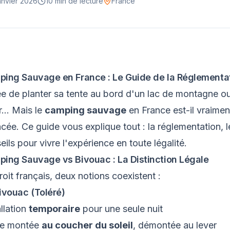
anvier 2026
10 min
de lecture
France
ing Sauvage en France : Le Guide de la Réglementa
ée de planter sa tente au bord d'un lac de montagne ou d
r... Mais le
camping sauvage
en France est-il vraimen
cée. Ce guide vous explique tout : la réglementation, l
eils pour vivre l'expérience en toute légalité.
ing Sauvage vs Bivouac : La Distinction Légale
roit français, deux notions coexistent :
ivouac (Toléré)
allation
temporaire
pour une seule nuit
te montée
au coucher du soleil
, démontée au lever