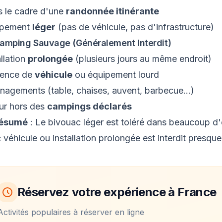
 le cadre d'une
randonnée itinérante
ipement
léger
(pas de véhicule, pas d'infrastructure)
amping Sauvage (Généralement Interdit)
allation
prolongée
(plusieurs jours au même endroit)
sence de
véhicule
ou équipement lourd
agements (table, chaises, auvent, barbecue...)
ur hors des
campings déclarés
résumé
: Le bivouac léger est toléré dans beaucoup d
 véhicule ou installation prolongée est interdit presque
Réservez votre expérience à France
Activités populaires à réserver en ligne