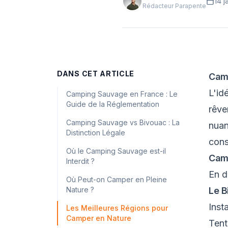
14 j
Rédacteur Parapente
DANS CET ARTICLE
Camp
L'id
Camping Sauvage en France : Le
Guide de la Réglementation
rêve
Camping Sauvage vs Bivouac : La
nuan
Distinction Légale
cons
Où le Camping Sauvage est-il
Camp
Interdit ?
En d
Où Peut-on Camper en Pleine
Nature ?
Le B
Inst
Les Meilleures Régions pour
Camper en Nature
Ten