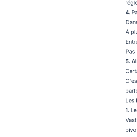
régl
4. P
Dans
À pl
Ent
Pas 
5. A
Cert
C'es
parf
Les 
1. L
Vast
bivo