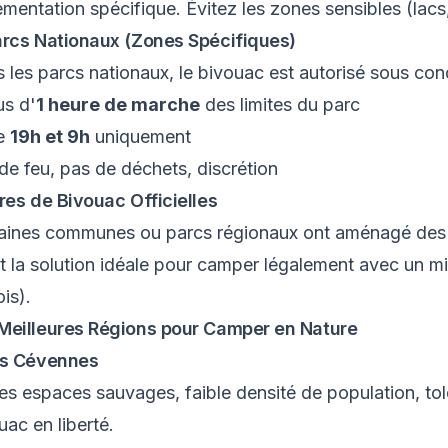
ementation spécifique. Évitez les zones sensibles (lacs,
arcs Nationaux (Zones Spécifiques)
 les parcs nationaux, le bivouac est autorisé sous condi
us d'
1 heure de marche
des limites du parc
re
19h et 9h
uniquement
de feu, pas de déchets, discrétion
ires de Bivouac Officielles
aines communes ou parcs régionaux ont aménagé de
t la solution idéale pour camper légalement avec un mi
ois).
Meilleures Régions pour Camper en Nature
es Cévennes
es espaces sauvages, faible densité de population, tolé
uac en liberté.