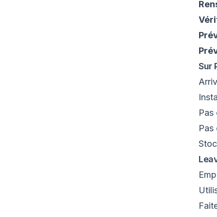
Ren
Véri
Pré
Prév
Sur 
Arri
Inst
Pas
Pas
Stoc
Leav
Emp
Util
Fait