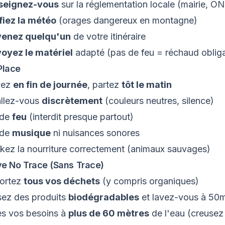
seignez-vous
sur la réglementation locale (mairie, ON
fiez la météo
(orages dangereux en montagne)
venez quelqu'un
de votre itinéraire
oyez le matériel
adapté (pas de feu = réchaud obliga
Place
vez
en fin de journée
, partez
tôt le matin
allez-vous
discrètement
(couleurs neutres, silence)
 de
feu
(interdit presque partout)
 de
musique
ni nuisances sonores
kez la nourriture correctement (animaux sauvages)
e No Trace (Sans Trace)
ortez
tous vos déchets
(y compris organiques)
isez des produits
biodégradables
et lavez-vous à 50m
es vos besoins à
plus de 60 mètres
de l'eau (creusez