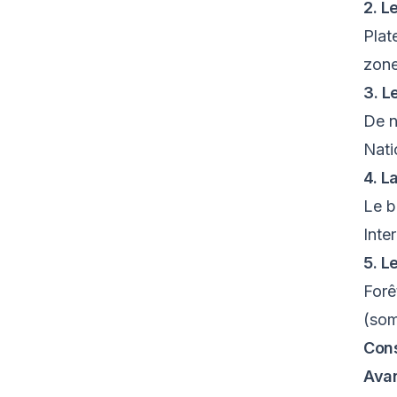
2. L
Plat
zone
3. L
De n
Nati
4. L
Le b
Inter
5. L
Forê
(som
Cons
Avan