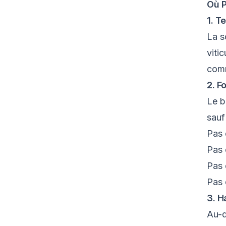
Où P
1. T
La s
viti
co
2. F
Le b
sauf
Pas 
Pas 
Pas 
Pas 
3. H
Au-d