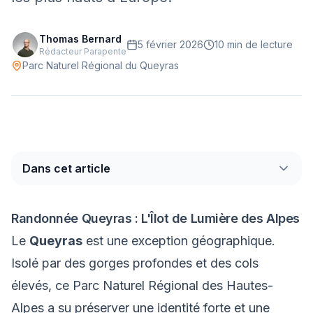
Mont-Blanc
Via Ferrata
Thomas Bernard
5 février 2026
10 min
de lecture
Initiation
Rédacteur Parapente
Parc Naturel Régional du Queyras
Équipement
Parapente
Randonnée
Alpinisme
Dans cet article
Randonnée Queyras : L'Îlot de Lumière des Alpes
Outils
Le
Queyras
est une exception géographique.
Carte des Spots
Comparateur Prix
Isolé par des gorges profondes et des cols
Quiz Parapente
élevés, ce Parc Naturel Régional des Hautes-
Alpes a su préserver une identité forte et une