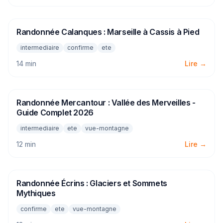
Randonnée Calanques : Marseille à Cassis à Pied
RANDONNEE
intermediaire
confirme
ete
14 min
Lire →
Randonnée Mercantour : Vallée des Merveilles -
RANDONNEE
Guide Complet 2026
intermediaire
ete
vue-montagne
12 min
Lire →
Randonnée Écrins : Glaciers et Sommets
RANDONNEE
Mythiques
confirme
ete
vue-montagne