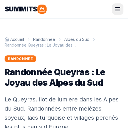
SUMMITS
Parapente
Accueil
Randonnee
Alpes du Sud
Alpes
Pyrénées
Randonnée Queyras : Le Joyau des Alpes du Sud
Corse
Bretagne
RANDONNEE
Randonnée Queyras : Le
Randonnée
Joyau des Alpes du Sud
Alpes
Pyrénées
Le Queyras, îlot de lumière dans les Alpes
Grandes Randonnées
du Sud. Randonnées entre mélèzes
soyeux, lacs turquoise et villages perchés
Alpinisme
les plus hauts d'Europe.