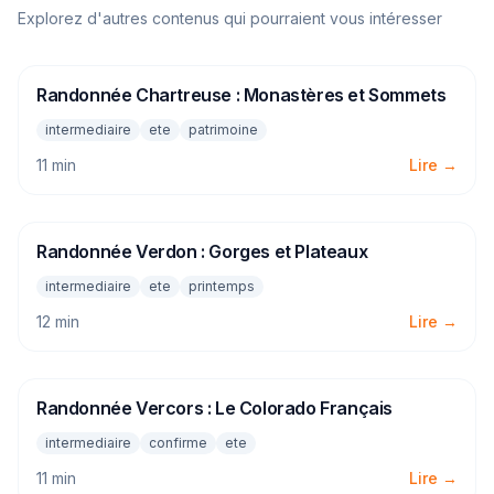
Explorez d'autres contenus qui pourraient vous intéresser
Randonnée Chartreuse : Monastères et Sommets
RANDONNEE
intermediaire
ete
patrimoine
11 min
Lire →
Randonnée Verdon : Gorges et Plateaux
RANDONNEE
intermediaire
ete
printemps
12 min
Lire →
Randonnée Vercors : Le Colorado Français
RANDONNEE
intermediaire
confirme
ete
11 min
Lire →