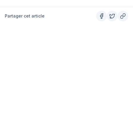
Partager cet article
SUMMITS
Le guide outdoor #1 en France.
PARAPENTE
RANDONNÉE
Tous les spots
Tous les sentiers
Alpes
Grandes Randonnées
Pyrénées
Alpes
Corse
Pyrénées