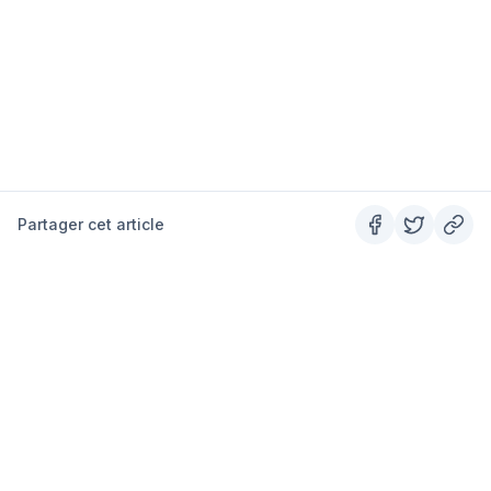
Partager cet article
SUMMITS
Le guide outdoor #1 en France.