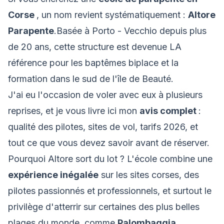
Corse
, un nom revient systématiquement :
Altore
À propos
Parapente
.Basée à Porto - Vecchio depuis plus
de 20 ans, cette structure est devenue LA
Contact
référence pour les baptêmes biplace et la
formation dans le sud de l'île de Beauté.
J'ai eu l'occasion de voler avec eux à plusieurs
reprises, et je vous livre ici mon
avis complet
:
qualité des pilotes, sites de vol, tarifs 2026, et
tout ce que vous devez savoir avant de réserver.
Pourquoi Altore sort du lot ? L'école combine une
expérience inégalée
sur les sites corses, des
pilotes passionnés et professionnels, et surtout le
privilège d'atterrir sur certaines des plus belles
plages du monde, comme
Palombaggia
.