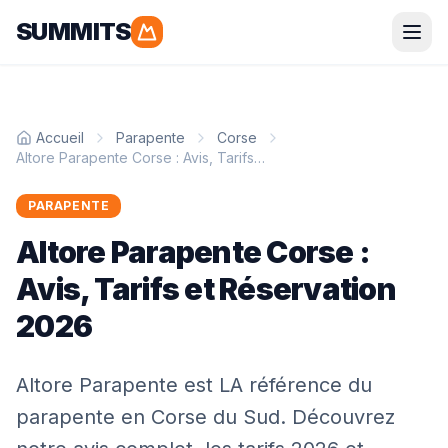
SUMMITS
Parapente
Accueil
Parapente
Corse
Alpes
Pyrénées
Altore Parapente Corse : Avis, Tarifs et Réservation 2026
Corse
Bretagne
PARAPENTE
Altore Parapente Corse :
Randonnée
Avis, Tarifs et Réservation
2026
Alpes
Pyrénées
Grandes Randonnées
Altore Parapente est LA référence du
parapente en Corse du Sud. Découvrez
Alpinisme