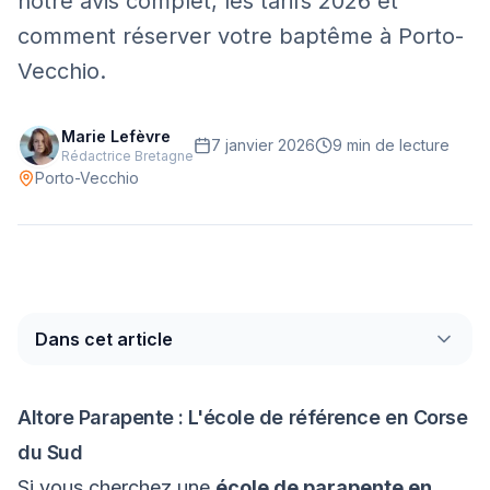
notre avis complet, les tarifs 2026 et
comment réserver votre baptême à Porto-
Mont-Blanc
Via Ferrata
Vecchio.
Initiation
Marie Lefèvre
7 janvier 2026
9 min
de lecture
Rédactrice Bretagne
Équipement
Porto-Vecchio
Parapente
Randonnée
Alpinisme
Dans cet article
Outils
Carte des Spots
Comparateur Prix
Altore Parapente : L'école de référence en Corse
Quiz Parapente
du Sud
Si vous cherchez une
école de parapente en