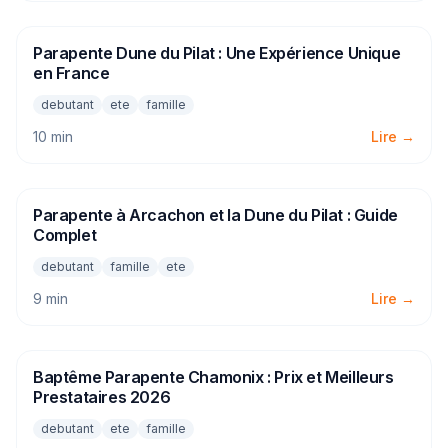
Parapente Dune du Pilat : Une Expérience Unique
PARAPENTE
en France
debutant
ete
famille
10 min
Lire →
Parapente à Arcachon et la Dune du Pilat : Guide
PARAPENTE
Complet
debutant
famille
ete
9 min
Lire →
Baptême Parapente Chamonix : Prix et Meilleurs
PARAPENTE
Prestataires 2026
debutant
ete
famille