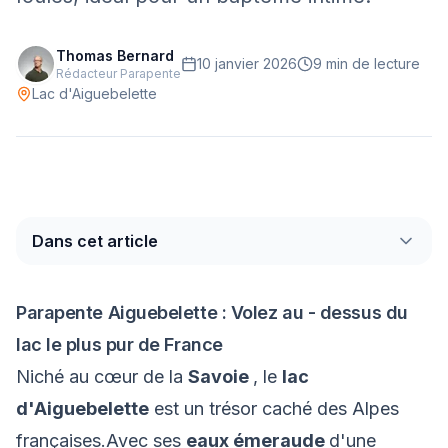
Mont-Blanc
Via Ferrata
Thomas Bernard
10 janvier 2026
9 min
de lecture
Initiation
Rédacteur Parapente
Lac d'Aiguebelette
Équipement
Parapente
Randonnée
Alpinisme
Dans cet article
Parapente Aiguebelette : Volez au - dessus du
Outils
lac le plus pur de France
Carte des Spots
Comparateur Prix
Niché au cœur de la
Savoie
, le
lac
Quiz Parapente
d'Aiguebelette
est un trésor caché des Alpes
françaises.Avec ses
eaux émeraude
d'une