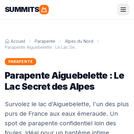
SUMMITS
Parapente
Accueil
Parapente
Alpes du Nord
Alpes
Pyrénées
Parapente Aiguebelette : Le Lac Secret des Alpes
Corse
Bretagne
PARAPENTE
Parapente Aiguebelette : Le
Randonnée
Lac Secret des Alpes
Alpes
Pyrénées
Survolez le lac d'Aiguebelette, l'un des plus
Grandes Randonnées
purs de France aux eaux émeraude. Un
spot de parapente confidentiel loin des
Alpinisme
foules, idéal pour un baptême intime.