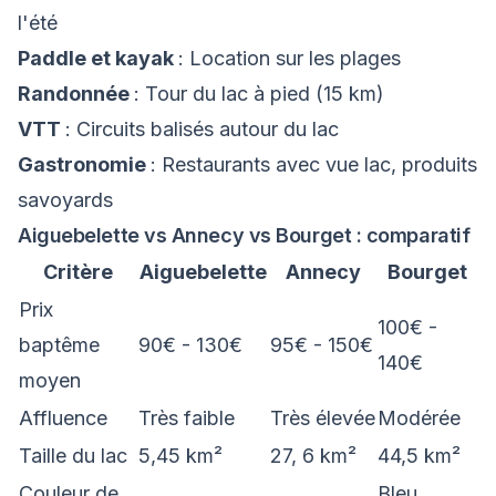
l'été
Paddle et kayak
: Location sur les plages
Randonnée
: Tour du lac à pied (15 km)
VTT
: Circuits balisés autour du lac
Gastronomie
: Restaurants avec vue lac, produits
savoyards
Aiguebelette vs Annecy vs Bourget : comparatif
Critère
Aiguebelette
Annecy
Bourget
Prix
100€ -
baptême
90€ - 130€
95€ - 150€
140€
moyen
Affluence
Très faible
Très élevée
Modérée
Taille du lac
5,45 km²
27, 6 km²
44,5 km²
Couleur de
Bleu