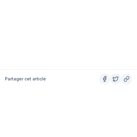
Partager cet article
SUMMITS
Le guide outdoor #1 en France.