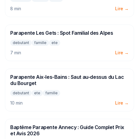
8 min
Lire →
Parapente Les Gets : Spot Familial des Alpes
PARAPENTE
debutant
famille
ete
7 min
Lire →
Parapente Aix-les-Bains : Saut au-dessus du Lac
PARAPENTE
du Bourget
debutant
ete
famille
10 min
Lire →
Baptême Parapente Annecy : Guide Complet Prix
PARAPENTE
et Avis 2026