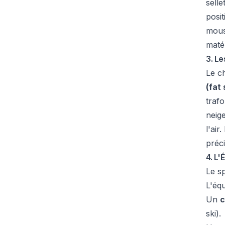
selle
posit
mouss
maté
3. Le
Le ch
(fat 
trafo
neige
l'air
préc
4. L'
Le sp
L'éq
Un
c
ski).