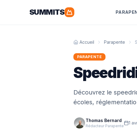
SUMMITS
PARAPE
Accueil
Parapente
S
PARAPENTE
Speedridi
Découvrez le speedrid
écoles, réglementatio
Thomas Bernard
1 av
Rédacteur Parapente