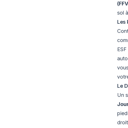
(FFV
sol 
Les 
Cont
comm
ESF 
auto
vous
votr
Le D
Un s
Jour
pied
droit