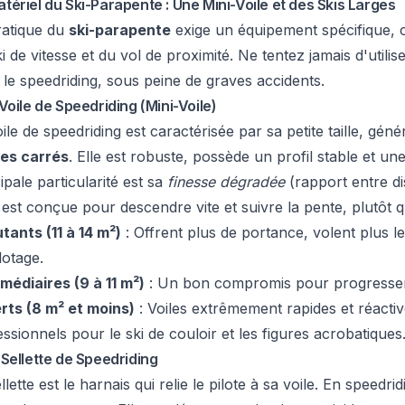
tériel du Ski-Parapente : Une Mini-Voile et des Skis Larges
ratique du
ski-parapente
exige un équipement spécifique, 
i de vitesse et du vol de proximité. Ne tentez jamais d'utili
 le speedriding, sous peine de graves accidents.
 Voile de Speedriding (Mini-Voile)
ile de speedriding est caractérisée par sa petite taille, g
es carrés
. Elle est robuste, possède un profil stable et un
ipale particularité est sa
finesse dégradée
(rapport entre di
e est conçue pour descendre vite et suivre la pente, plutôt 
tants (11 à 14 m²)
: Offrent plus de portance, volent plus 
lotage.
rmédiaires (9 à 11 m²)
: Un bon compromis pour progresser 
rts (8 m² et moins)
: Voiles extrêmement rapides et réactiv
ssionnels pour le ski de couloir et les figures acrobatiques
 Sellette de Speedriding
llette est le harnais qui relie le pilote à sa voile. En speedrid