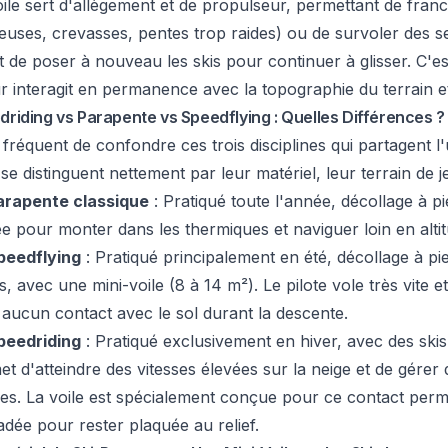
ile sert d'allègement et de propulseur, permettant de franc
euses, crevasses, pentes trop raides) ou de survoler des s
 de poser à nouveau les skis pour continuer à glisser. C'es
r interagit en permanence avec la topographie du terrain et
driding vs Parapente vs Speedflying : Quelles Différences ?
t fréquent de confondre ces trois disciplines qui partagent l'
 se distinguent nettement par leur matériel, leur terrain de j
arapente classique
: Pratiqué toute l'année, décollage à pi
e pour monter dans les thermiques et naviguer loin en altit
peedflying
: Pratiqué principalement en été, décollage à pi
s, avec une mini-voile (8 à 14 m²). Le pilote vole très vite et
 aucun contact avec le sol durant la descente.
peedriding
: Pratiqué exclusivement en hiver, avec des skis
t d'atteindre des vitesses élevées sur la neige et de gérer 
des. La voile est spécialement conçue pour ce contact per
adée pour rester plaquée au relief.