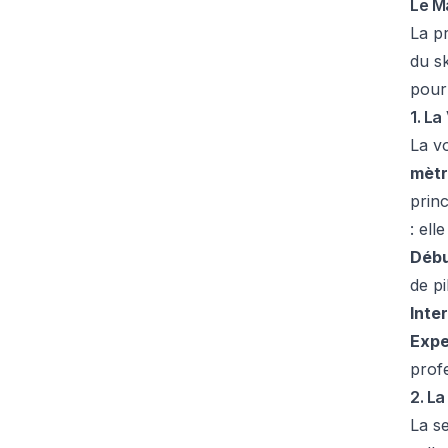
Le Ma
La p
du sk
pour
1. La
La vo
mètr
princ
: ell
Débu
de pi
Inte
Expe
profe
2. La
La se