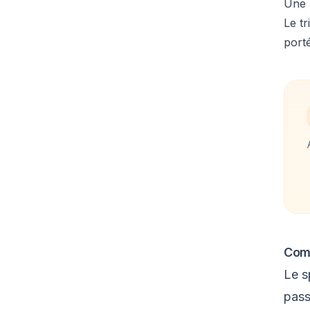
Une
Le t
porté
Comm
Le s
pass