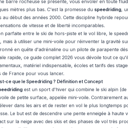
ne barre rocheuse se présente, vous envoler en toute fluidi
ques mètres plus bas. C'est la promesse du
speedriding
, u
 au début des années 2000. Cette discipline hybride repousse
ensations de vitesse et de liberté incomparables.
n parfaite entre le ski de hors-piste et le vol libre, le spe
, mais à utiliser une mini-voile pour réinventer la gravité 
ronné en quête d'adrénaline ou un pilote de parapente dés
ile rapide, ce guide complet 2026 vous dévoile tout ce qu'il
mentaux, matériel indispensable, écoles et tarifs des stage
s de France pour vous lancer.
st-ce que le Speedriding ? Définition et Concept
peedriding
est un sport d'hiver qui combine le ski alpin (de
oile de petite surface, appelée mini-voile. Contrairement au
élever dans les airs et de rester en vol le plus longtemps p
lisse. Le but est de descendre une pente enneigée à haute v
ct sur la neige avec des skis et des phases de vol très proc