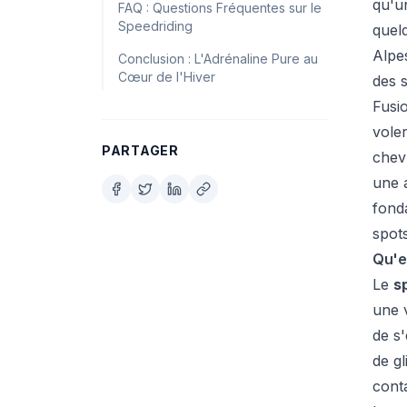
qu'u
FAQ : Questions Fréquentes sur le
Speedriding
quel
Alpes
Conclusion : L'Adrénaline Pure au
Cœur de l'Hiver
des s
Fusio
voler
PARTAGER
chev
une a
fonda
spot
Qu'e
Le
s
une v
de s'
de g
conta