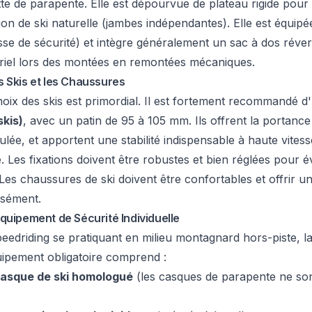
tte de parapente. Elle est dépourvue de plateau rigide pour
ion de ski naturelle (jambes indépendantes). Elle est équip
e de sécurité) et intègre généralement un sac à dos réversi
riel lors des montées en remontées mécaniques.
s Skis et les Chaussures
oix des skis est primordial. Il est fortement recommandé d'
skis)
, avec un patin de 95 à 105 mm. Ils offrent la portan
ulée, et apportent une stabilité indispensable à haute vites
. Les fixations doivent être robustes et bien réglées pour 
. Les chaussures de ski doivent être confortables et offrir u
isément.
Équipement de Sécurité Individuelle
eedriding se pratiquant en milieu montagnard hors-piste, la
uipement obligatoire comprend :
asque de ski homologué
(les casques de parapente ne son